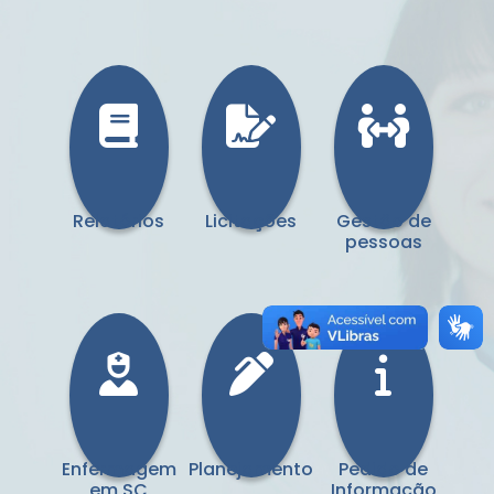
Relatórios
Licitações
Gestão de
pessoas
Enfermagem
Planejamento
Pedido de
em SC
Informação