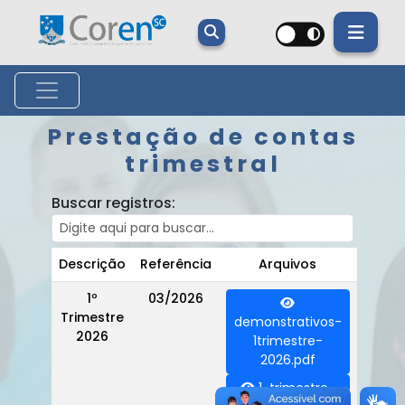
Prestação de contas
trimestral
Buscar registros:
Descrição
Referência
Arquivos
1º
03/2026
Trimestre
demonstrativos-
2026
1trimestre-
2026.pdf
1-trimestre-