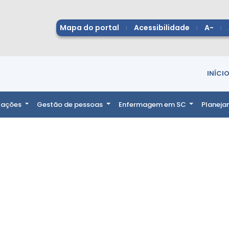
Mapa do portal
Acessibilidade
A-
INÍCI
itações
Gestão de pessoas
Enfermagem em SC
Planej