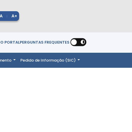
A
A+
O
O PORTAL
PERGUNTAS FREQUENTES
amento
Pedido de Informação (SIC)