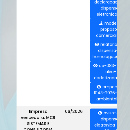
declaracao-de-
dispensa-
eletronica.pdf
modelo-
proposta-
comercial.doc
relatorio-da-
dispensa-e-
homologacao.pdf
oe-083-2026-
alvo-
dedetizacao.pdf
empenho-
1043-2026-alvo-
ambiental.pdf
Empresa
06/2026
aviso-de-
vencedora: MCR
dispensa-
SISTEMAS E
eletronica-008-
CONSULTORIA