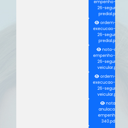
empenho-341-
26-seguro-
predial.pdf
ordem-de-
execucao-005-
26-seguro-
predial.pdf
nota-de-
empenho-340-
26-seguro-
veicular.pdf
ordem-de-
execucao-006-
26-seguro-
veicular.pdf
nota-
anulacao-
empenho-
340.pdf