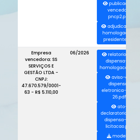
publicacao-
vencedor-
pncp2.pdf
adjudicacao-
homologacao-
presidente.pdf
Empresa
06/2026
relatorio-de-
vencedora: SS
dispensa-e-
SERVIÇOS E
homologacao.pdf
GESTÃO LTDA -
aviso-de-
CNPJ:
dispensa-
47.670.579/0001-
eletronica-006-
63 - R$ 5.110,00
26.pdf
ato-
declaratorio-de-
dispensa-de-
licitacao.pdf
modelo-