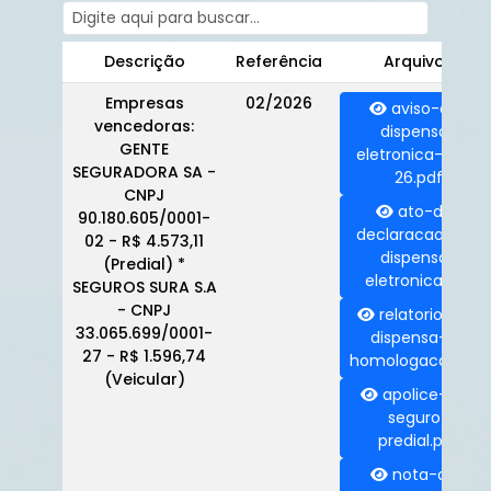
Descrição
Referência
Arquivos
Empresas
02/2026
aviso-de-
vencedoras:
dispensa-
GENTE
eletronica-002-
SEGURADORA SA -
26.pdf
CNPJ
ato-de-
90.180.605/0001-
declaracao-de-
02 - R$ 4.573,11
dispensa-
(Predial) *
eletronica.pdf
SEGUROS SURA S.A
- CNPJ
relatorio-da-
33.065.699/0001-
dispensa-e-
27 - R$ 1.596,74
homologacao.pdf
(Veicular)
apolice-de-
seguro-
predial.pdf
nota-de-