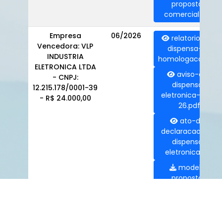
proposta-
comercial.doc
Empresa
06/2026
relatorio-de-
Vencedora: VLP
dispensa-e-
INDUSTRIA
homologacao.pdf
ELETRONICA LTDA
aviso-de-
- CNPJ:
dispensa-
12.215.178/0001-39
eletronica-005-
- R$ 24.000,00
26.pdf
ato-de-
declaracao-de-
dispensa-
eletronica.pdf
modelo-
proposta-
comercial.doc
Mostrando de 1 até 8 de 8 registros