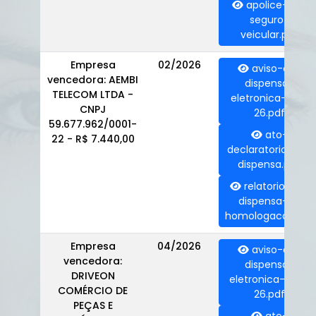
apolice-de-
seguro-
veicular.pdf
Empresa
02/2026
aviso-de-
vencedora: AEMBI
dispensa-
TELECOM LTDA -
eletronica-001-
CNPJ
26.pdf
59.677.962/0001-
ato-
22 - R$ 7.440,00
declaratorio-de-
dispensa.pdf
relatorio-da-
dispensa-e-
homologacao.pdf
Empresa
04/2026
aviso-de-
vencedora:
dispensa-
DRIVEON
eletronica-003-
COMÉRCIO DE
26.pdf
PEÇAS E