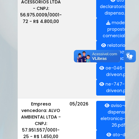
ato-
ACESSÓRIOS LTDA
declaratorio-de-
- CNPJ:
dispensa.pdf
56.975.0009/0001-
72 - R$ 4.800,00
modelo-
proposta-
comercial.doc
relatorio-da-
dispensa-e-
homologacao.pdf
oe-046-2026-
driveon.pdf
ne-747-2026-
driveon.pdf
Empresa
05/2026
aviso-de-
vencedora: ALVO
dispensa-
AMBIENTAL LTDA -
eletronica-004-
CNPJ:
26.pdf
57.951.557/0001-
ato-de-
25 - R$ 1.450,00