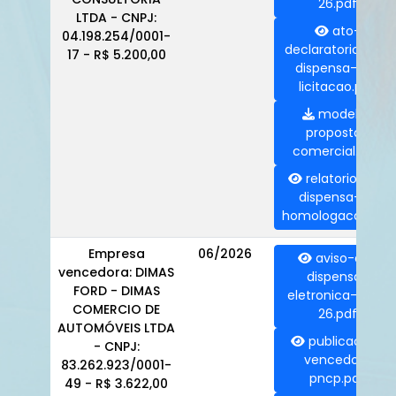
26.pdf
LTDA - CNPJ:
ato-
04.198.254/0001-
declaratorio-de-
17 - R$ 5.200,00
dispensa-de-
licitacao.pdf
modelo-
proposta-
comercial.doc
relatorio-de-
dispensa-e-
homologacao.pdf
Empresa
06/2026
aviso-de-
vencedora: DIMAS
dispensa-
FORD - DIMAS
eletronica-007-
COMERCIO DE
26.pdf
AUTOMÓVEIS LTDA
publicacao-
- CNPJ:
vencedor-
83.262.923/0001-
pncp.pdf
49 - R$ 3.622,00