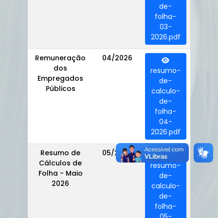
de-
folha-
03-
2026.pdf
Remuneração
04/2026
dos
resumo-
Empregados
de-
Públicos
calculo-
de-
folha-
04-
2026.pdf
Resumo de
05/2026
Cálculos de
resumo-
Folha - Maio
de-
2026
calculo-
de-
folha-
05-