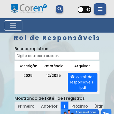
Rol de Responsáveis
Buscar registros:
Descrição
Referência
Arquivos
2025
12/2025
xv-rol-de-
responsaveis-
1.pdf
Mostrando de 1 até 1 de 1 registros
Primeiro
Anterior
1
Próximo
Último